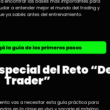
s a encontrar las bases más importantes para
yudar a entender mejor el mundo del trading y
que ya sabés antes del entrenamiento.
á la guía de los primeros pasos
special del Reto “D
Trader”
iento vas a necesitar esta guía práctica para
endas en la clase en vivo y sacarle el máximo