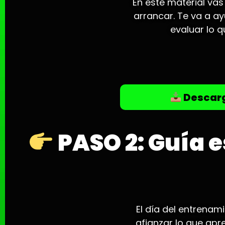
En este material va
arrancar. Te va a a
evaluar lo 
Descarg
PASO 2: Guía e
El día del entrenam
afianzar lo que apr